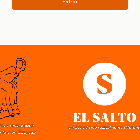
Entrar
ón y restauración
Un periodismo radicalmente diferent
 Arte en Zaragoza