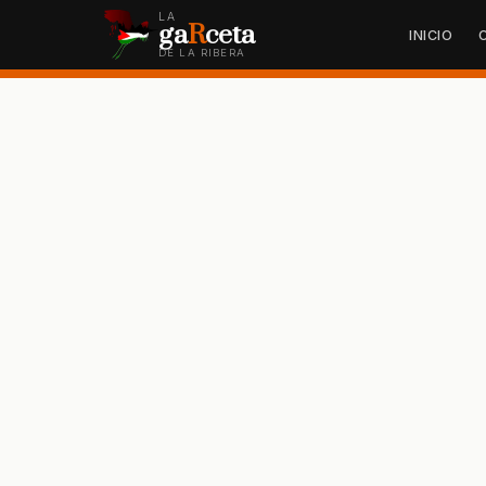
LA
ga
R
ceta
INICIO
DE LA RIBERA