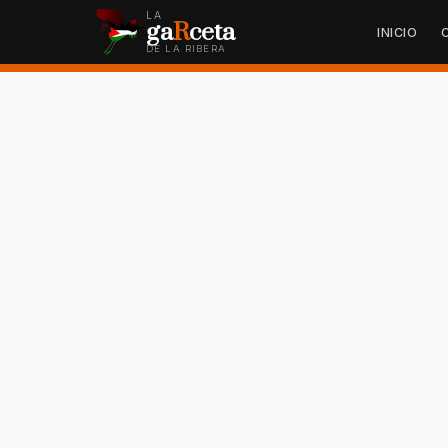
LA
ga
R
ceta
INICIO
DE LA RIBERA