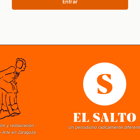
Entrar
ón y restauración
Un periodismo radicalmente diferent
 Arte en Zaragoza