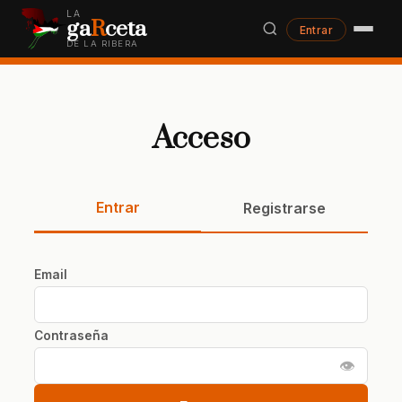
LA
ga
R
ceta
Entrar
DE LA RIBERA
Acceso
Entrar
Registrarse
Email
Contraseña
👁