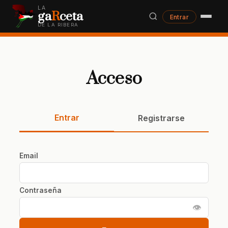
LA
ga
R
ceta
Entrar
DE LA RIBERA
Acceso
Entrar
Registrarse
Email
Contraseña
👁