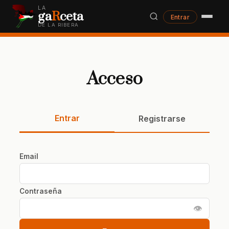
LA
ga
R
ceta
Entrar
DE LA RIBERA
Acceso
Entrar
Registrarse
Email
Contraseña
👁