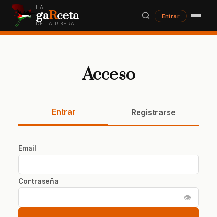
LA
ga
R
ceta
Entrar
DE LA RIBERA
Acceso
Entrar
Registrarse
Email
Contraseña
👁