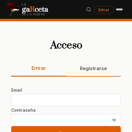
LA
ga
R
ceta
Entrar
DE LA RIBERA
Acceso
Entrar
Registrarse
Email
Contraseña
👁