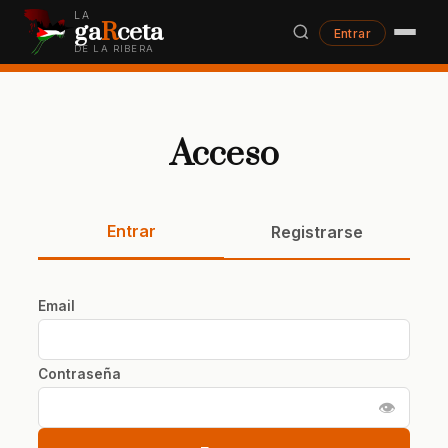
LA
ga
R
ceta
Entrar
DE LA RIBERA
Acceso
Entrar
Registrarse
Email
Contraseña
👁