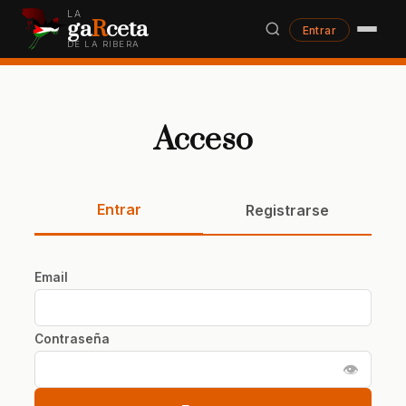
LA
ga
R
ceta
Entrar
DE LA RIBERA
Acceso
Entrar
Registrarse
Email
Contraseña
👁