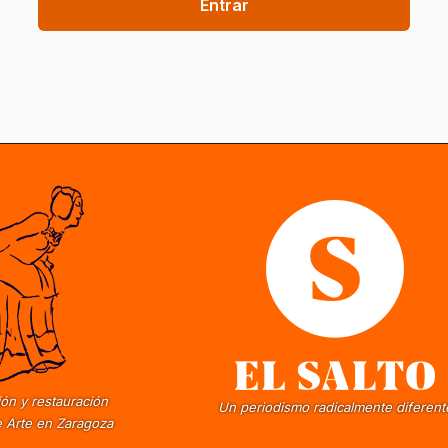
Entrar
ón y restauración
Un periodismo radicalmente diferent
 Arte en Zaragoza