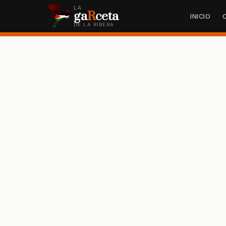
LA
ga
R
ceta
INICIO
DE LA RIBERA