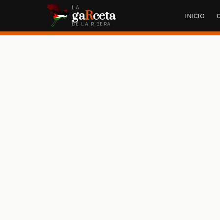
LA
ga
R
ceta
INICIO
DE LA RIBERA