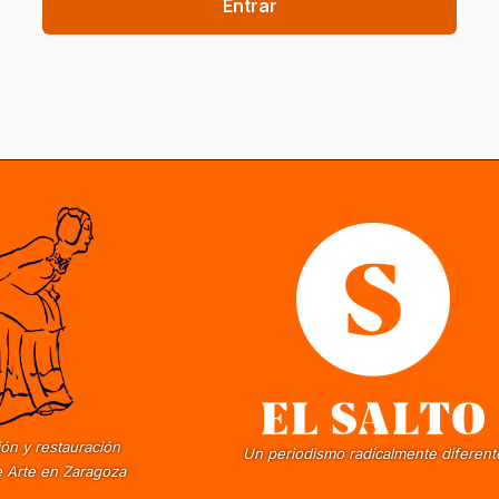
Entrar
ón y restauración
Un periodismo radicalmente diferent
 Arte en Zaragoza