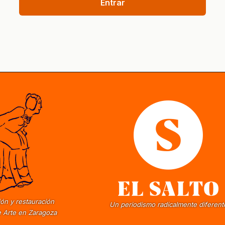
Entrar
ón y restauración
Un periodismo radicalmente diferent
 Arte en Zaragoza