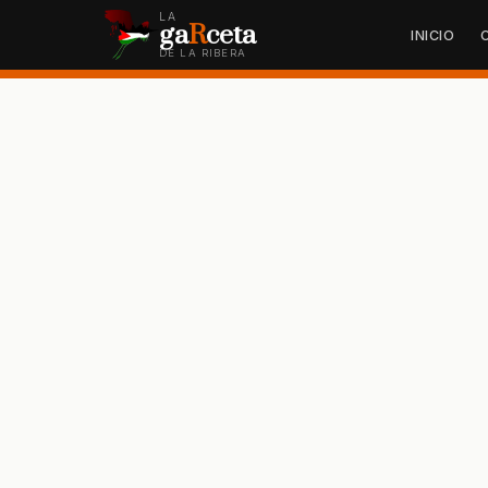
LA
ga
R
ceta
INICIO
DE LA RIBERA