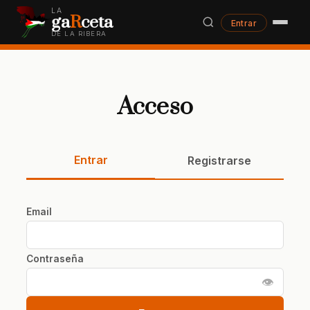
LA
ga
R
ceta
Entrar
DE LA RIBERA
Acceso
Entrar
Registrarse
Email
Contraseña
👁