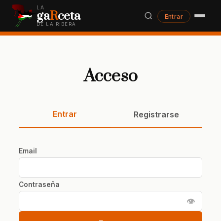
LA
ga
R
ceta
Entrar
DE LA RIBERA
Acceso
Entrar
Registrarse
Email
Contraseña
👁