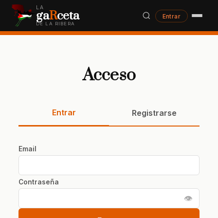
LA
ga
R
ceta
Entrar
DE LA RIBERA
Acceso
Entrar
Registrarse
Email
Contraseña
👁