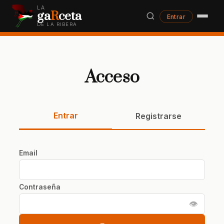
LA
ga
R
ceta
Entrar
DE LA RIBERA
Acceso
Entrar
Registrarse
Email
Contraseña
👁