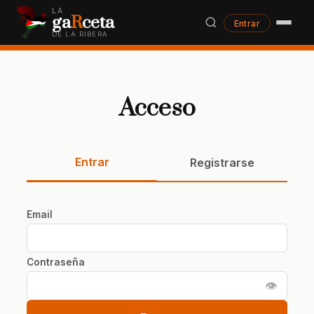
LA
ga
R
ceta
Entrar
DE LA RIBERA
Acceso
Entrar
Registrarse
Email
Contraseña
👁