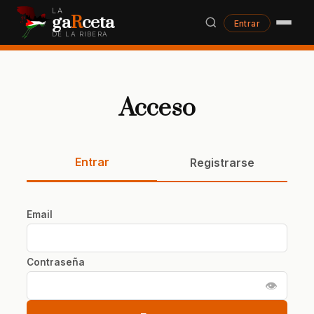
LA
ga
R
ceta
Entrar
DE LA RIBERA
Acceso
Entrar
Registrarse
Email
Contraseña
👁