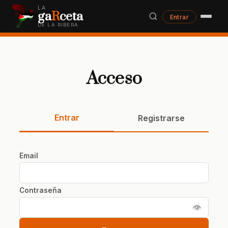
LA
ga
R
ceta
Entrar
DE LA RIBERA
Acceso
Entrar
Registrarse
Email
Contraseña
👁