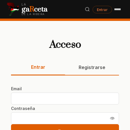
LA
ga
R
ceta
Entrar
DE LA RIBERA
Acceso
Entrar
Registrarse
Email
Contraseña
👁