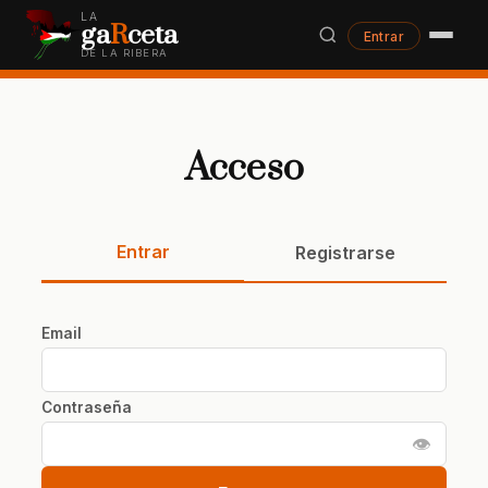
LA
ga
R
ceta
Entrar
DE LA RIBERA
Acceso
Entrar
Registrarse
Email
Contraseña
👁