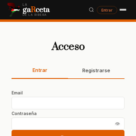
LA
ga
R
ceta
Entrar
DE LA RIBERA
Acceso
Entrar
Registrarse
Email
Contraseña
👁