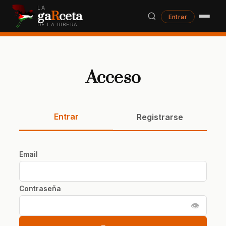
LA
ga
R
ceta
Entrar
DE LA RIBERA
Acceso
Entrar
Registrarse
Email
Contraseña
👁