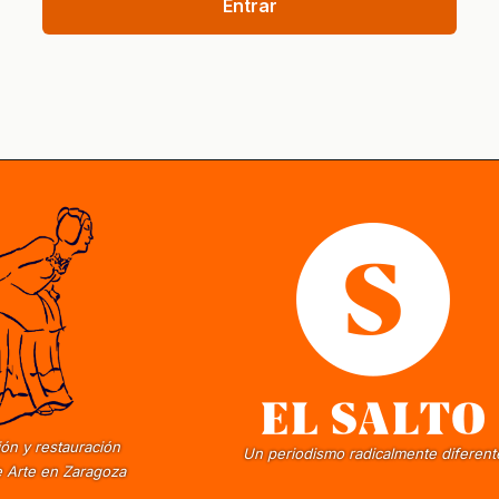
Entrar
ón y restauración
Un periodismo radicalmente diferent
 Arte en Zaragoza