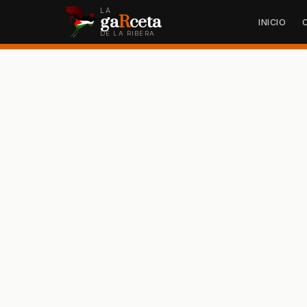
LA
ga
R
ceta
INICIO
DE LA RIBERA