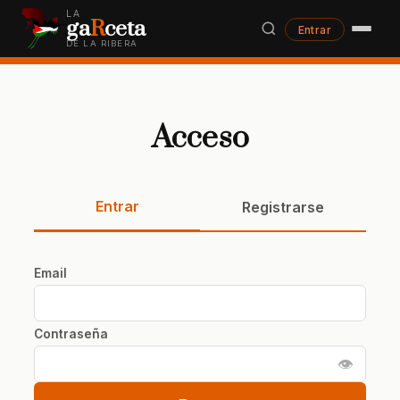
LA
ga
R
ceta
Entrar
DE LA RIBERA
Acceso
Entrar
Registrarse
Email
Contraseña
👁