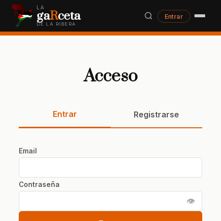
LA
ga
R
ceta
Entrar
DE LA RIBERA
Acceso
Entrar
Registrarse
Email
Contraseña
👁