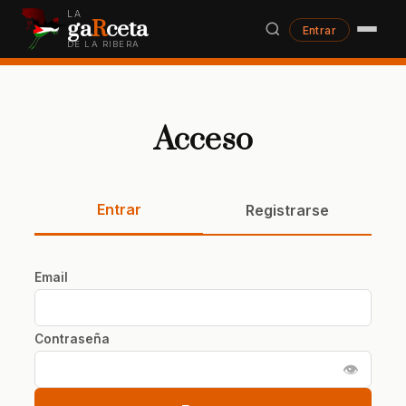
LA
ga
R
ceta
Entrar
DE LA RIBERA
Acceso
Entrar
Registrarse
Email
Contraseña
👁