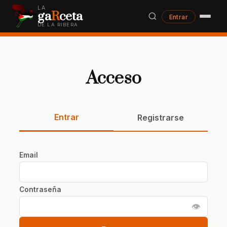
LA
ga
R
ceta
Entrar
DE LA RIBERA
Acceso
Entrar
Registrarse
Email
Contraseña
👁