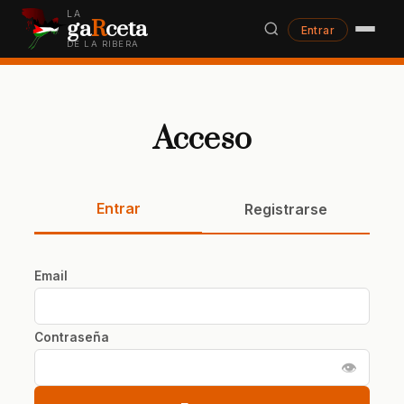
LA
ga
R
ceta
Entrar
DE LA RIBERA
Acceso
Entrar
Registrarse
Email
Contraseña
👁