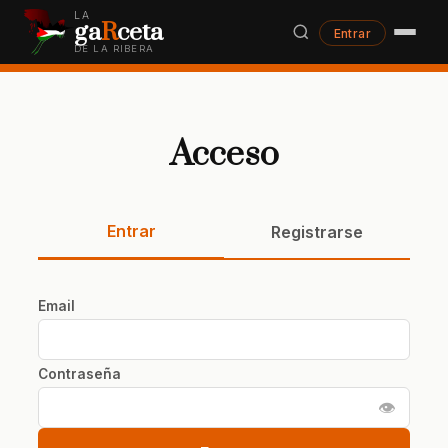
LA
ga
R
ceta
Entrar
DE LA RIBERA
Acceso
Entrar
Registrarse
Email
Contraseña
👁