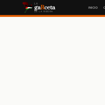
LA
ga
R
ceta
INICIO
DE LA RIBERA