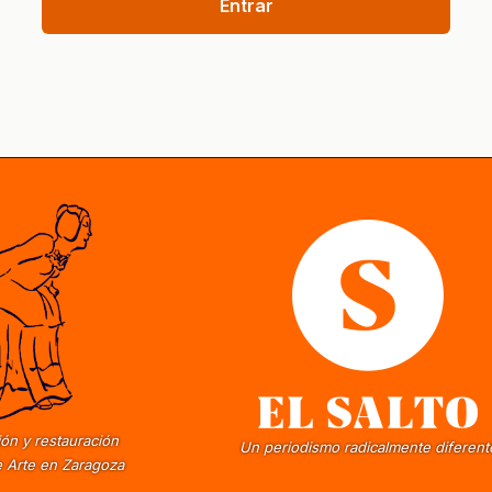
Entrar
ón y restauración
Un periodismo radicalmente diferent
 Arte en Zaragoza