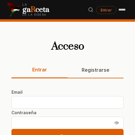
LA
ga
R
ceta
Entrar
DE LA RIBERA
Acceso
Entrar
Registrarse
Email
Contraseña
👁