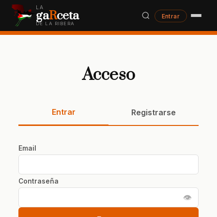
LA
ga
R
ceta
Entrar
DE LA RIBERA
Acceso
Entrar
Registrarse
Email
Contraseña
👁