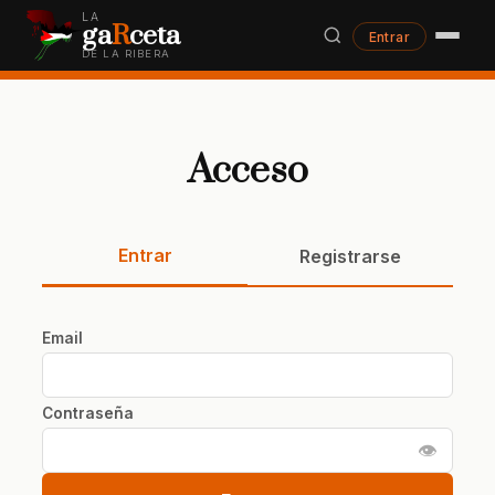
LA
ga
R
ceta
Entrar
DE LA RIBERA
Acceso
Entrar
Registrarse
Email
Contraseña
👁