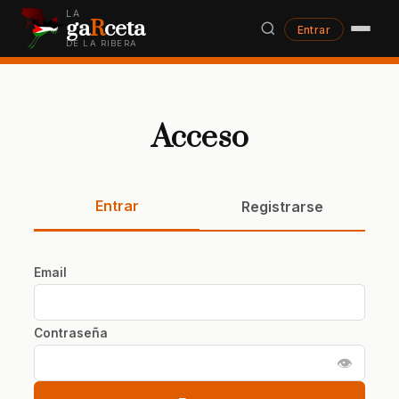
LA
ga
R
ceta
Entrar
DE LA RIBERA
Acceso
Entrar
Registrarse
Email
Contraseña
👁