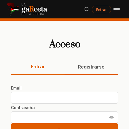
LA
ga
R
ceta
Entrar
DE LA RIBERA
Acceso
Entrar
Registrarse
Email
Contraseña
👁