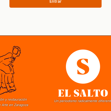
Entrar
ón y restauración
Un periodismo radicalmente diferent
 Arte en Zaragoza