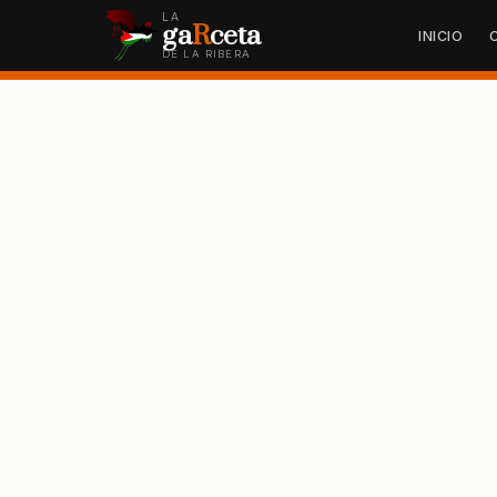
LA
ga
R
ceta
INICIO
DE LA RIBERA