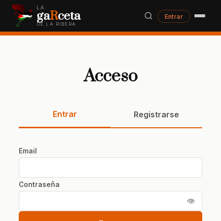
LA
ga
R
ceta
Entrar
DE LA RIBERA
Acceso
Entrar
Registrarse
Email
Contraseña
👁