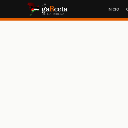
LA
ga
R
ceta
INICIO
DE LA RIBERA