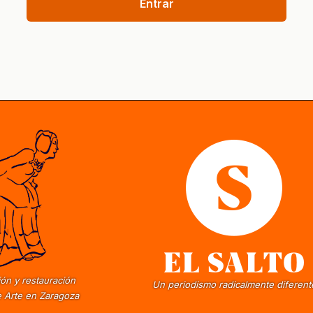
Entrar
ón y restauración
Un periodismo radicalmente diferent
 Arte en Zaragoza