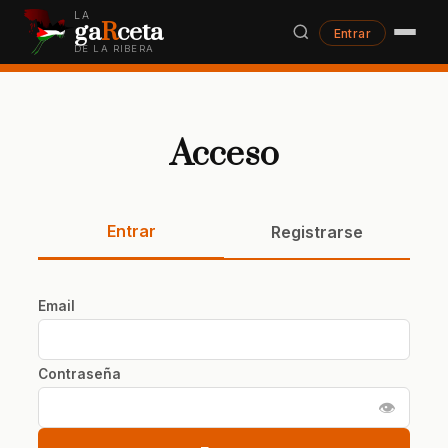
LA
ga
R
ceta
Entrar
DE LA RIBERA
Acceso
Entrar
Registrarse
Email
Contraseña
👁