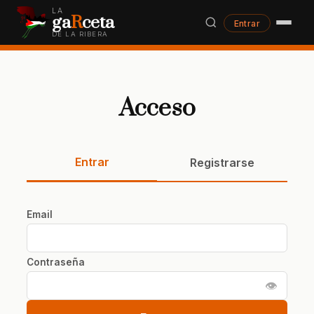
LA
ga
R
ceta
Entrar
DE LA RIBERA
Acceso
Entrar
Registrarse
Email
Contraseña
👁