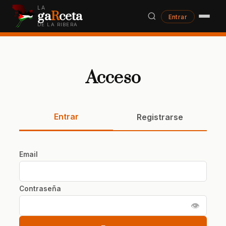
LA
ga
R
ceta
Entrar
DE LA RIBERA
Acceso
Entrar
Registrarse
Email
Contraseña
👁