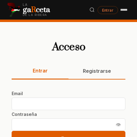
LA
ga
R
ceta
Entrar
DE LA RIBERA
Acceso
Entrar
Registrarse
Email
Contraseña
👁