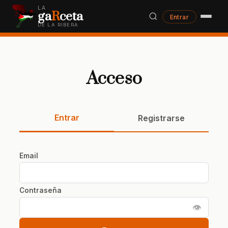
LA
ga
R
ceta
Entrar
DE LA RIBERA
Acceso
Entrar
Registrarse
Email
Contraseña
👁